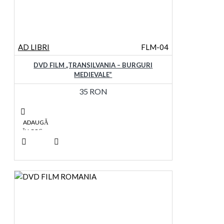
AD LIBRI
FLM-04
DVD FILM „TRANSILVANIA – BURGURI
MEDIEVALE”
35 RON
ADAUGĂ
ÎN COŞ