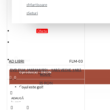
Martisoare
Seturi
PROMOTII
Oferte
DESPRE NOI
Cont client
AD LIBRI
FLM-03
DVD FILM „MARAMUREȘ – ȚARĂ VECHE, ȚARĂ
0 produs(e) - 0 RON
NOUĂ"
0
35 RON
Coșul este gol!
ADAUGĂ
ÎN COŞ