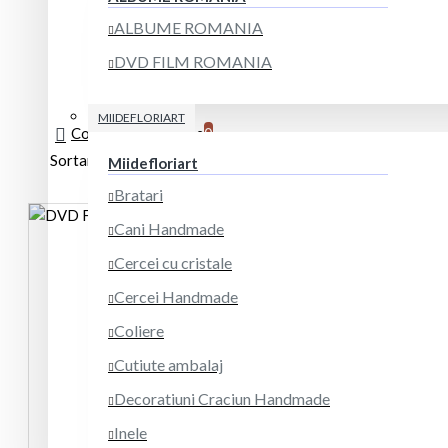
ALBUME ROMANIA
DVD FILM ROMANIA
MIIDEFLORIART
Comparare Produse
0
Sortare
Afisare
Miidefloriart
Bratari
Cani Handmade
Cercei cu cristale
Cercei Handmade
Coliere
Cutiute ambalaj
Decoratiuni Craciun Handmade
Inele