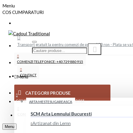
Meniu
COS CUMPARATURI
Transport gratuit la pentru comenzi de peste 250 ron - Plata se va 
COMENZI TELEFONICE: +40 729 880 915
CONTACT
Menu
CATEGORII PRODUSE
COMENZI TELEFONICE: +40 729 880 915
ARTA MESTESUGAREASCA
SCM Arta Lemnului Bucuresti
CONTACT
Artizanat din Lemn
Menu