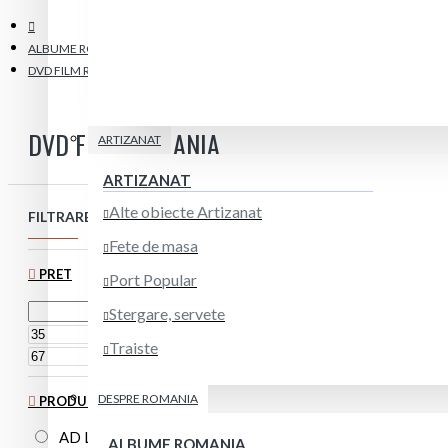
ALBUME ROMANIA
DVD FILM ROMANIA
DVD FILM ROMANIA
ARTIZANAT
ARTIZANAT
Alte obiecte Artizanat
FILTRARE PRODUSE
Resetare
Fete de masa
PRET
Port Popular
Stergare, servete
RON
Traiste
RON
DESPRE ROMANIA
PRODUCATOR
AD LIBRI
ALBUME ROMANIA