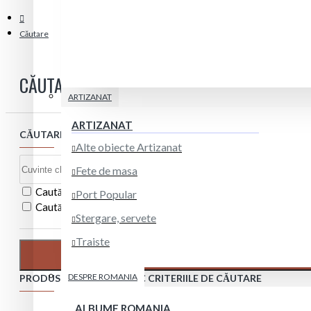
Căutare
CĂUTARE
ARTIZANAT
ARTIZANAT
CĂUTARE:
Alte obiecte Artizanat
Fete de masa
Caută și în subcategorii
Port Popular
Caută și în descrierea produselor
Stergare, servete
Traiste
DESPRE ROMANIA
PRODUSE CE ÎNDEPLINESC CRITERIILE DE CĂUTARE
ALBUME ROMANIA