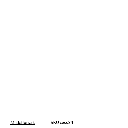
Miidefloriart
SKU cess34