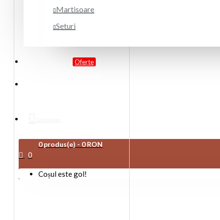
Martisoare
Seturi
PROMOTII
Oferte
DESPRE NOI
Cont client
0 produs(e) - 0 RON
0
Coșul este gol!