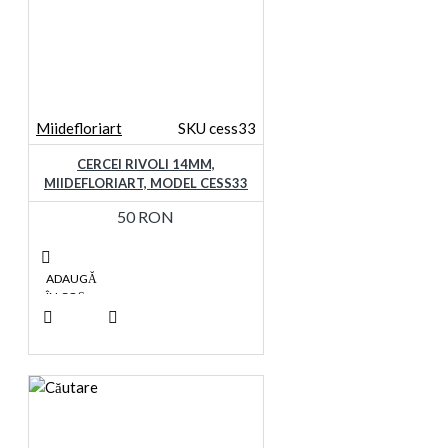
Miidefloriart
SKU cess33
CERCEI RIVOLI 14MM,
MIIDEFLORIART, MODEL CESS33
50 RON
ADAUGĂ
ÎN COŞ