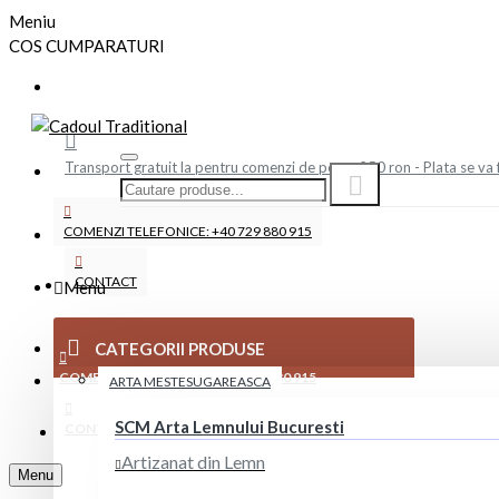
Meniu
COS CUMPARATURI
Transport gratuit la pentru comenzi de peste 250 ron - Plata se va 
COMENZI TELEFONICE: +40 729 880 915
CONTACT
Menu
CATEGORII PRODUSE
COMENZI TELEFONICE: +40 729 880 915
ARTA MESTESUGAREASCA
SCM Arta Lemnului Bucuresti
CONTACT
Artizanat din Lemn
Menu