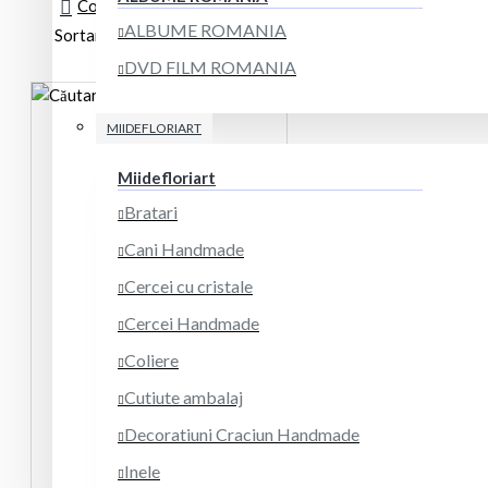
Comparare produse
0
ALBUME ROMANIA
Sortare
Afisare
DVD FILM ROMANIA
MIIDEFLORIART
Miidefloriart
Bratari
Cani Handmade
Cercei cu cristale
Cercei Handmade
Coliere
Cutiute ambalaj
Decoratiuni Craciun Handmade
Inele