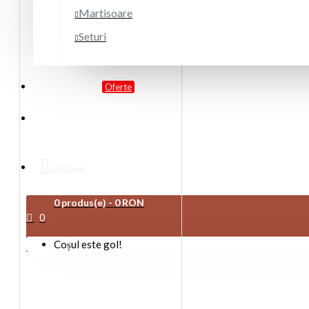
Martisoare
Seturi
PROMOTII
Oferte
DESPRE NOI
Cont client
0 produs(e) - 0 RON
0
Coșul este gol!