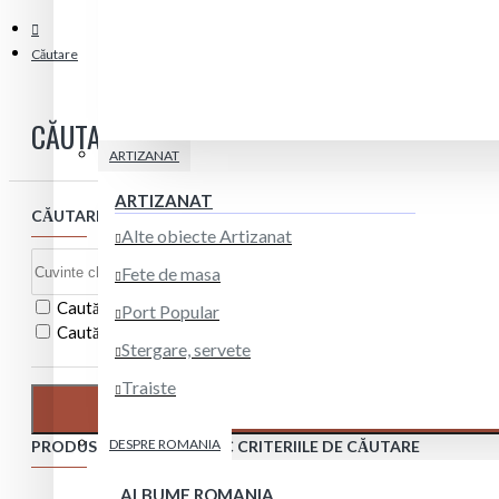
Căutare
CĂUTARE
ARTIZANAT
ARTIZANAT
CĂUTARE:
Alte obiecte Artizanat
Fete de masa
Caută și în subcategorii
Port Popular
Caută și în descrierea produselor
Stergare, servete
Traiste
DESPRE ROMANIA
PRODUSE CE ÎNDEPLINESC CRITERIILE DE CĂUTARE
ALBUME ROMANIA