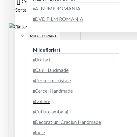
Comparare produse
0
ALBUME ROMANIA
Sortare
Afisare
DVD FILM ROMANIA
MIIDEFLORIART
Miidefloriart
Bratari
Cani Handmade
Cercei cu cristale
Cercei Handmade
Coliere
Cutiute ambalaj
Decoratiuni Craciun Handmade
Inele