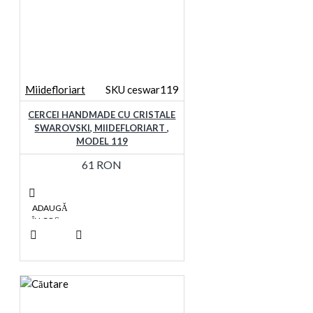
Miidefloriart
SKU ceswar119
CERCEI HANDMADE CU CRISTALE
SWAROVSKI, MIIDEFLORIART ,
MODEL 119
61 RON
ADAUGĂ
ÎN COŞ