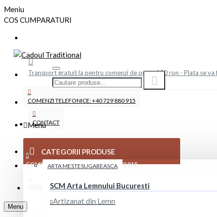
Meniu
COS CUMPARATURI
Transport gratuit la pentru comenzi de peste 250 ron - Plata se va 
COMENZI TELEFONICE: +40 729 880 915
CONTACT
Menu
CATEGORII PRODUSE
COMENZI TELEFONICE: +40 729 880 915
ARTA MESTESUGAREASCA
SCM Arta Lemnului Bucuresti
CONTACT
Artizanat din Lemn
Menu