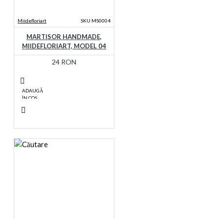
Miidefloriart
SKU MS0004
MARTISOR HANDMADE,
MIIDEFLORIART, MODEL 04
24 RON
ADAUGĂ
ÎN COŞ