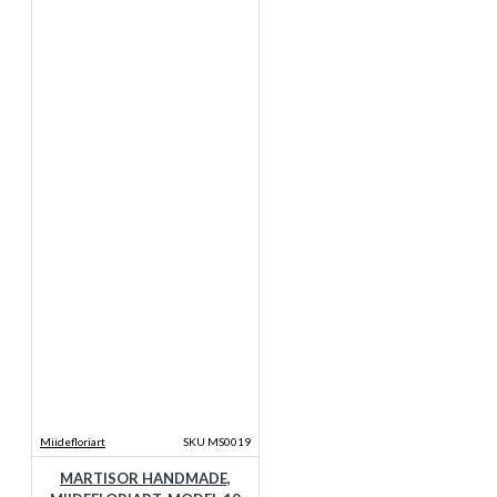
Miidefloriart
SKU MS0019
MARTISOR HANDMADE,