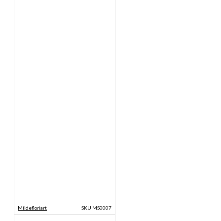
Miidefloriart
SKU MS0007