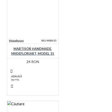
Miidefloriart
SKU MS0015
MARTISOR HANDMADE,
MIIDEFLORIART, MODEL 15
24 RON
ADAUGĂ
ÎN COŞ