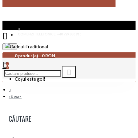
COMENZI TELEFONICE: +40 729 880 915
Menu
CONTACT
0 produs(e) - 0 RON
0
Coșul este gol!
Căutare
CĂUTARE