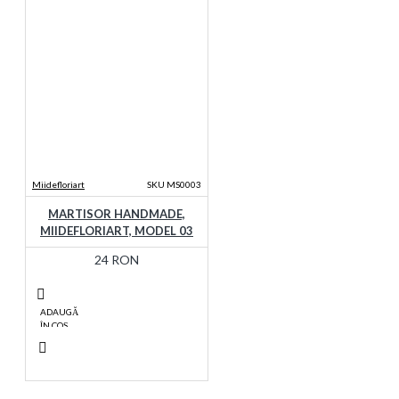
Miidefloriart
SKU MS0003
MARTISOR HANDMADE,
MIIDEFLORIART, MODEL 03
24 RON
ADAUGĂ
ÎN COŞ