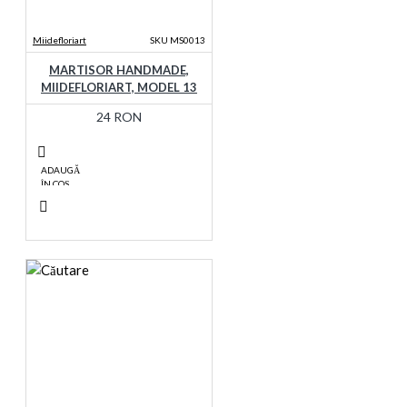
Miidefloriart
SKU MS0013
MARTISOR HANDMADE,
MIIDEFLORIART, MODEL 13
24 RON
ADAUGĂ
ÎN COŞ