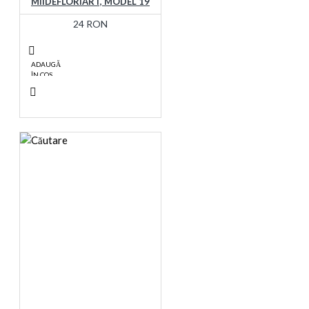
MIIDEFLORIART, MODEL 19
24 RON
ADAUGĂ
ÎN COŞ