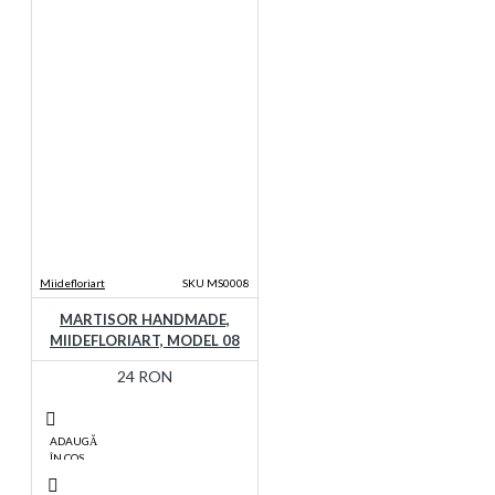
Miidefloriart
SKU MS0008
MARTISOR HANDMADE,
MIIDEFLORIART, MODEL 08
24 RON
ADAUGĂ
ÎN COŞ