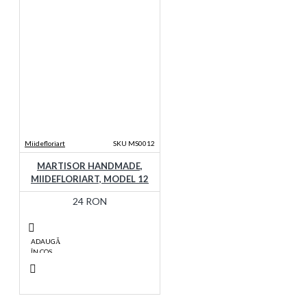
Miidefloriart
SKU MS0012
MARTISOR HANDMADE,
MIIDEFLORIART, MODEL 12
24 RON
ADAUGĂ
ÎN COŞ