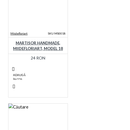
Miidefloriart
SKU MS0018
MARTISOR HANDMADE,
MIIDEFLORIART, MODEL 18
24 RON
ADAUGĂ
ÎN COŞ