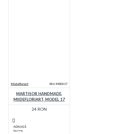
Miidefloriart
SKU MS0017
MARTISOR HANDMADE,
MIIDEFLORIART, MODEL 17
24 RON
ADAUGĂ
ÎN COŞ