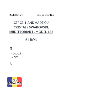
Miidefloriart
SKU ceswar126
CERCEI HANDMADE CU
CRISTALE SWAROVSKI,
MIIDEFLORIART , MODEL 126
61 RON
ADAUGĂ
ÎN COŞ