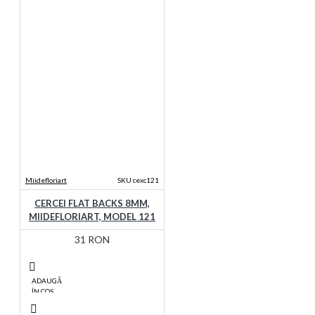
Miidefloriart
SKU cexc121
CERCEI FLAT BACKS 8MM,
MIIDEFLORIART, MODEL 121
31 RON
ADAUGĂ
ÎN COŞ