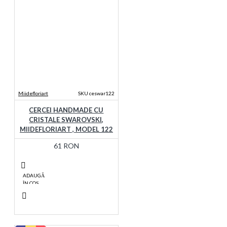
Miidefloriart
SKU ceswar122
CERCEI HANDMADE CU
CRISTALE SWAROVSKI,
MIIDEFLORIART , MODEL 122
61 RON
ADAUGĂ
ÎN COŞ