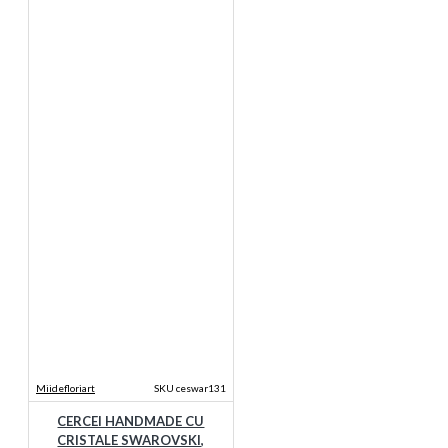
Miidefloriart
SKU ceswar131
CERCEI HANDMADE CU
CRISTALE SWAROVSKI,