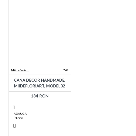
Miidefloriart
748
CANA DECOR HANDMADE,
MIIDEFLORIART, MODEL02
184 RON
ADAUGĂ
ÎN COŞ