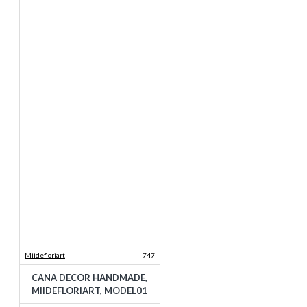
Miidefloriart
747
CANA DECOR HANDMADE,
MIIDEFLORIART, MODEL01