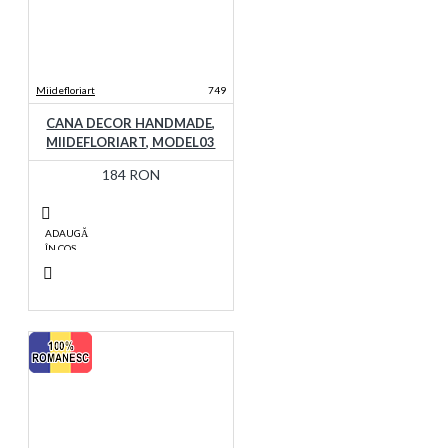
Miidefloriart
749
CANA DECOR HANDMADE,
MIIDEFLORIART, MODEL03
184 RON
ADAUGĂ
ÎN COŞ