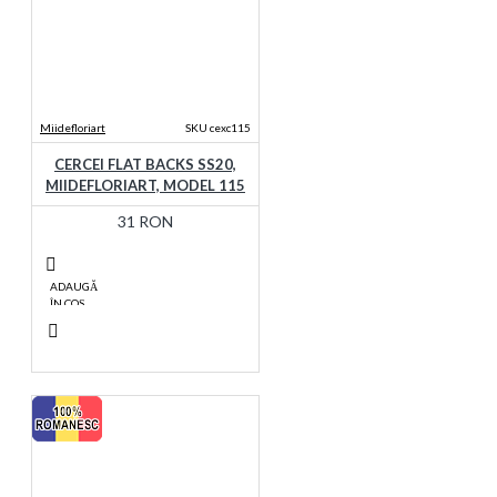
Miidefloriart
SKU cexc115
CERCEI FLAT BACKS SS20,
MIIDEFLORIART, MODEL 115
31 RON
ADAUGĂ
ÎN COŞ