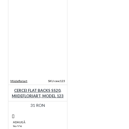
Miidefloriart
SKU cexc123
CERCEI FLAT BACKS SS20,
MIIDEFLORIART, MODEL 123
31 RON
ADAUGĂ
ÎN COŞ