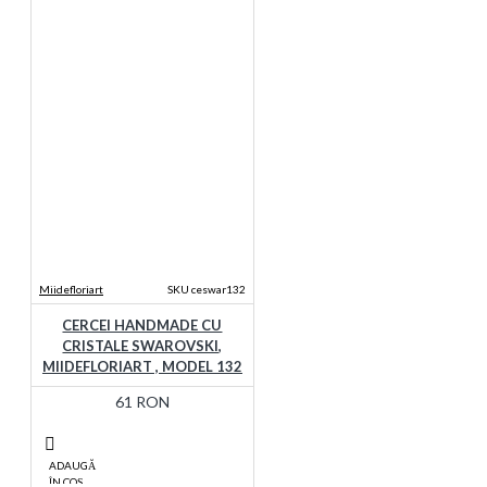
Miidefloriart
SKU ceswar132
CERCEI HANDMADE CU
CRISTALE SWAROVSKI,
MIIDEFLORIART , MODEL 132
61 RON
ADAUGĂ
ÎN COŞ