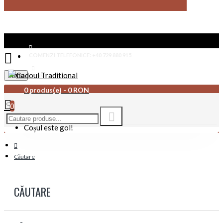
COMENZI TELEFONICE: +40 729 880 915
Menu
CONTACT
0 produs(e) - 0 RON
0
Coșul este gol!
Căutare
CĂUTARE