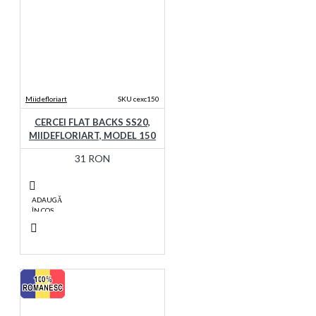
Miidefloriart
SKU cexc150
CERCEI FLAT BACKS SS20,
MIIDEFLORIART, MODEL 150
31 RON
ADAUGĂ
ÎN COŞ