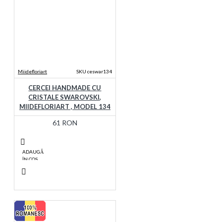
Miidefloriart
SKU ceswar134
CERCEI HANDMADE CU
CRISTALE SWAROVSKI,
MIIDEFLORIART , MODEL 134
61 RON
ADAUGĂ
ÎN COŞ