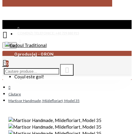
COMENZI TELEFONICE: +40 729 880 915
Menu
CONTACT
0 produs(e) - 0 RON
0
Coșul este gol!
Căutare
Martisor Handmade, Miidefloriart, Model 35