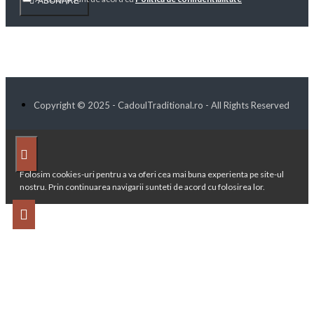
ABONARE
Copyright © 2025 - CadoulTraditional.ro - All Rights Reserved
Folosim cookies-uri pentru a va oferi cea mai buna experienta pe site-ul
nostru. Prin continuarea navigarii sunteti de acord cu folosirea lor.