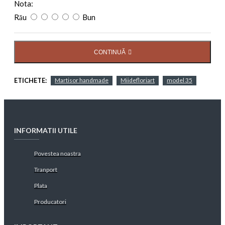
Nota:
Rău
Bun
CONTINUĂ
ETICHETE:
Martisor handmade
Miidefloriart
model 35
INFORMATII UTILE
Povestea noastra
Tranport
Plata
Producatori