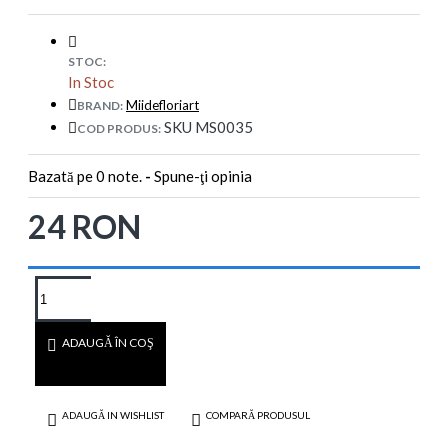
STOC:
In Stoc
Miidefloriart
BRAND:
SKU MS0035
COD PRODUS:
Bazată pe 0 note.
-
Spune-ţi opinia
24 RON
ADAUGĂ ÎN COŞ
ADAUGĂ IN WISHLIST
COMPARĂ PRODUSUL