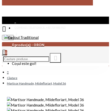
COMENZI TELEFONICE: +40 729 880 915
Menu
CONTACT
0 produs(e) - 0 RON
0
Coșul este gol!
Căutare
Martisor Handmade, Miidefloriart, Model 36