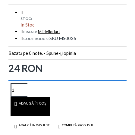
STOC:
In Stoc
Miidefloriart
BRAND:
SKU MS0036
COD PRODUS:
Bazată pe 0 note.
-
Spune-ţi opinia
24 RON
ADAUGĂ ÎN COŞ
ADAUGĂ IN WISHLIST
COMPARĂ PRODUSUL