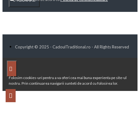
ABONARE
Copyright © 2025 - CadoulTraditional.ro - All Rights Reserved
Folosim cookies-uri pentru a va oferi cea mai buna experienta pe site-ul
nostru. Prin continuarea navigarii sunteti de acord cu folosirea lor.