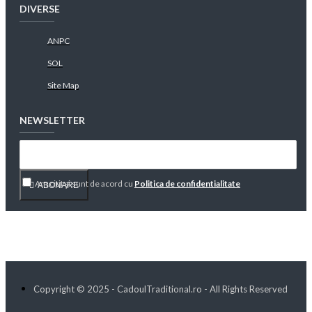
DIVERSE
ANPC
SOL
Site Map
NEWSLETTER
Am citit şi sunt de acord cu
Politica de confidentialitate
ABONARE
Copyright © 2025 - CadoulTraditional.ro - All Rights Reserved