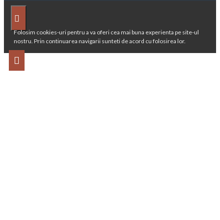
Folosim cookies-uri pentru a va oferi cea mai buna experienta pe site-ul
nostru. Prin continuarea navigarii sunteti de acord cu folosirea lor.