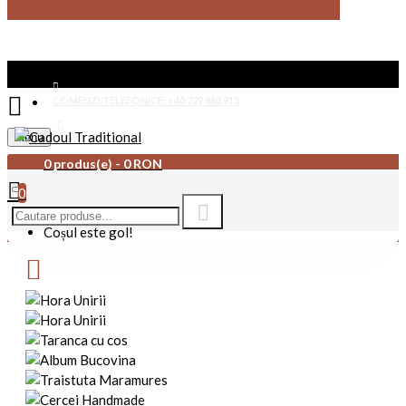
COMENZI TELEFONICE: +40 729 880 915
Menu
CONTACT
0 produs(e) - 0 RON
0
Coșul este gol!