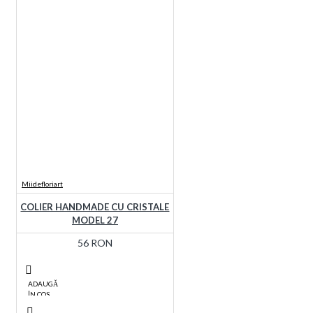
Miidefloriart
COLIER HANDMADE CU CRISTALE
MODEL 27
56 RON
ADAUGĂ
ÎN COŞ