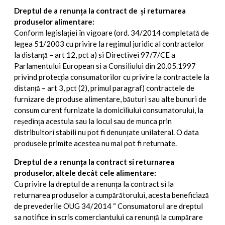
Dreptul de a renunța la contract de și returnarea
produselor alimentare:
Conform legislației în vigoare (ord. 34/2014 completată de
legea 51/2003 cu privire la regimul juridic al contractelor
la distanță – art 12, pct a) si Directivei 97/7/CE a
Parlamentului European si a Consiliului din 20.05.1997
privind protecția consumatorilor cu privire la contractele la
distanță – art 3, pct (2), primul paragraf) contractele de
furnizare de produse alimentare, băuturi sau alte bunuri de
consum curent furnizate la domiciliului consumatorului, la
reședința acestuia sau la locul sau de munca prin
distribuitori stabili nu pot fi denunțate unilateral. O data
produsele primite acestea nu mai pot fi returnate.
Dreptul de a renunța la contract si returnarea
produselor, altele decât cele alimentare:
Cu privire la dreptul de a renunța la contract si la
returnarea produselor a cumpărătorului, acesta beneficiază
de prevederile OUG 34/2014 “ Consumatorul are dreptul
sa notifice in scris comerciantului ca renunță la cumpărare