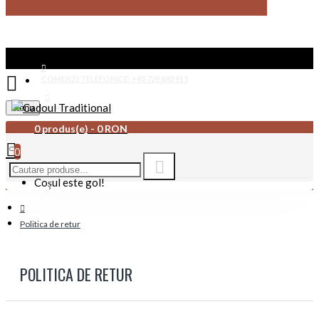
COMENZI TELEFONICE: +40 729 880 915
Menu
CONTACT
0 produs(e) - 0 RON
0
Coșul este gol!
Politica de retur
POLITICA DE RETUR