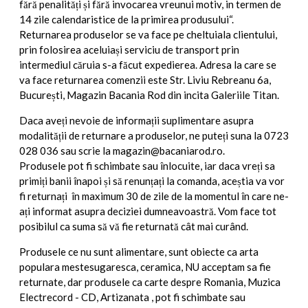
fără penalități și fără invocarea vreunui motiv, in termen de
14 zile calendaristice de la primirea produsului“.
Returnarea produselor se va face pe cheltuiala clientului,
prin folosirea aceluiași serviciu de transport prin
intermediul căruia s-a făcut expedierea. Adresa la care se
va face returnarea comenzii este Str. Liviu Rebreanu 6a,
București, Magazin Bacania Rod din incita Galeriile Titan.
Daca aveți nevoie de informații suplimentare asupra
modalității de returnare a produselor, ne puteți suna la 0723
028 036 sau scrie la magazin@bacaniarod.ro.
Produsele pot fi schimbate sau înlocuite, iar daca vreți sa
primiți banii înapoi și să renunțați la comanda, aceștia va vor
fi returnați în maximum 30 de zile de la momentul în care ne-
ați informat asupra deciziei dumneavoastră. Vom face tot
posibilul ca suma să vă fie returnată cât mai curând.
Produsele ce nu sunt alimentare, sunt obiecte ca arta
populara mestesugaresca, ceramica, NU acceptam sa fie
returnate, dar produsele ca carte despre Romania, Muzica
Electrecord - CD, Artizanata , pot fi schimbate sau