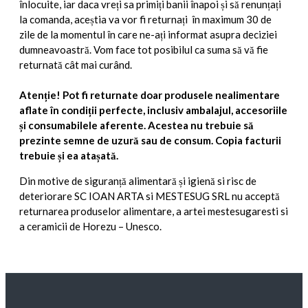
înlocuite, iar daca vreți sa primiți banii înapoi și să renunțați
la comanda, aceștia va vor fi returnați în maximum 30 de
zile de la momentul în care ne-ați informat asupra deciziei
dumneavoastră. Vom face tot posibilul ca suma să vă fie
returnată cât mai curând.
Atenție! Pot fi returnate doar produsele nealimentare
aflate în condiții perfecte, inclusiv ambalajul, accesoriile
și consumabilele aferente. Acestea nu trebuie să
prezinte semne de uzură sau de consum. Copia facturii
trebuie și ea atașată.
Din motive de siguranță alimentară și igienă si risc de
deteriorare SC IOAN ARTA si MESTESUG SRL nu acceptă
returnarea produselor alimentare, a artei mestesugaresti si
a ceramicii de Horezu – Unesco.