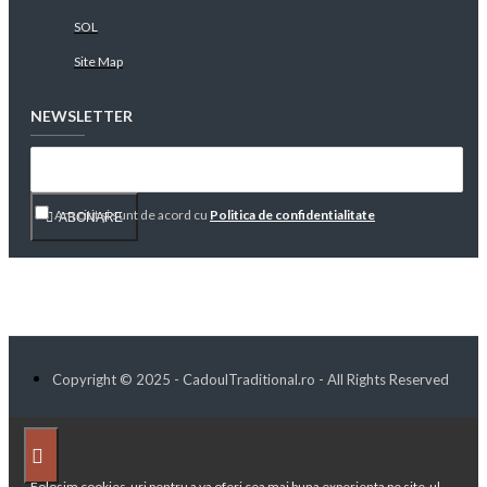
SOL
Site Map
NEWSLETTER
Am citit şi sunt de acord cu
Politica de confidentialitate
ABONARE
Copyright © 2025 - CadoulTraditional.ro - All Rights Reserved
Folosim cookies-uri pentru a va oferi cea mai buna experienta pe site-ul