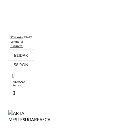
SCM Arta
19442
Lemnului
Bucuresti
BLIDAR
58 RON
ADAUGĂ
ÎN COŞ