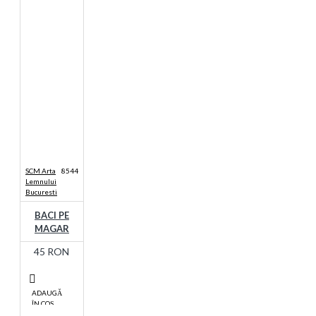
SCM Arta
8544
Lemnului
Bucuresti
BACI PE
MAGAR
45 RON
ADAUGĂ
ÎN COŞ