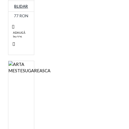
BLIDAR
77 RON
ADAUGĂ
ÎN COŞ