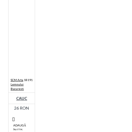
SCM Arta
18191
Lemnului
Bucuresti
CAUC
26 RON
ADAUGĂ
ÎN COŞ