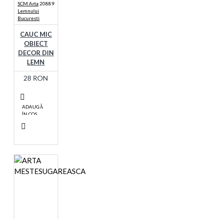
SCM Arta
20889
Lemnului
Bucuresti
CAUC MIC
OBIECT
DECOR DIN
LEMN
28 RON
ADAUGĂ
ÎN COŞ