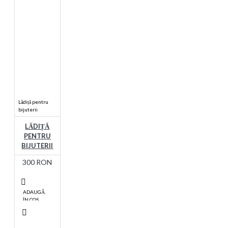
Lădiță pentru
bijuterii
LĂDIȚĂ
PENTRU
BIJUTERII
300 RON
ADAUGĂ
ÎN COŞ