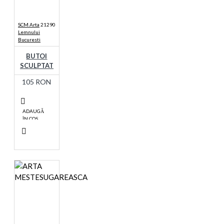
SCM Arta
21290
Lemnului
Bucuresti
BUTOI
SCULPTAT
105 RON
ADAUGĂ
ÎN COŞ