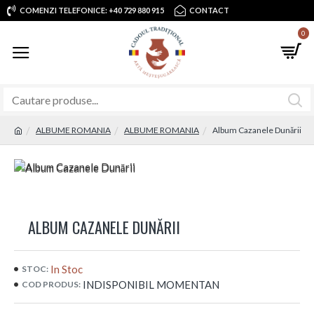
COMENZI TELEFONICE: +40 729 880 915
CONTACT
0
ALBUME ROMANIA
ALBUME ROMANIA
Album Cazanele Dunării
ALBUM CAZANELE DUNĂRII
In Stoc
STOC:
INDISPONIBIL MOMENTAN
COD PRODUS: