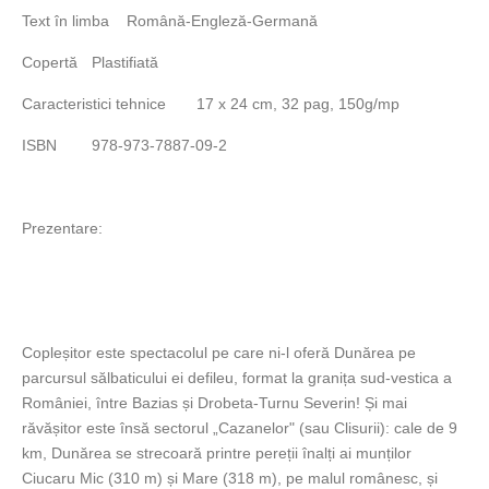
Text în limba
Română-Engleză-Germană
Copertă
Plastifiată
Caracteristici tehnice
17 x 24 cm, 32 pag, 150g/mp
ISBN
978-973-7887-09-2
Prezentare:
Copleșitor este spectacolul pe care ni-l oferă Dunărea pe
parcursul sălbaticului ei defileu, format la granița sud-vestica a
României, între Bazias și Drobeta-Turnu Severin! Și mai
răvășitor este însă sectorul „Cazanelor" (sau Clisurii): cale de 9
km, Dunărea se strecoară printre pereții înalți ai munților
Ciucaru Mic (310 m) și Mare (318 m), pe malul românesc, și