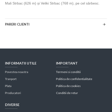
Mali Strbac (626 m) și Veliki Strbac (768 m), pe cel sârbesc.
PARERI CLIENTI
INFORMATII UTILE
IMPORTANT
Povestea noastra
Termeni si conditii
Tranport
Politica de confidentialitate
Plata
Politica de cookies
Producatori
Conditii de retur
DIVERSE