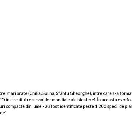
i mari brate (Chilia, Sulina, Sfântu Gheorghe), între care s-a format 
O în circuitul rezervațiilor mondiale ale biosferei. În aceasta exotic
ri compacte din lume - au fost identificate peste 1.200 specii de plant
Noe".