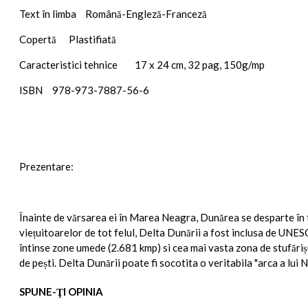
Text în limba
Română-Engleză-Franceză
Copertă
Plastifiată
Caracteristici tehnice
17 x 24 cm, 32 pag, 150g/mp
ISBN
978-973-7887-56-6
Prezentare:
Înainte de vărsarea ei în Marea Neagra, Dunărea se desparte în tre
viețuitoarelor de tot felul, Delta Dunării a fost inclusa de UNESC
întinse zone umede (2.681 kmp) si cea mai vasta zona de stufărișu
de pești. Delta Dunării poate fi socotita o veritabila "arca a lui 
SPUNE-ŢI OPINIA