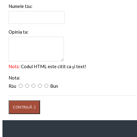
Numele tău:
Opinia ta:
Notă:
Codul HTML este citit ca şi text!
Nota:
Rău
Bun
CONTINUĂ