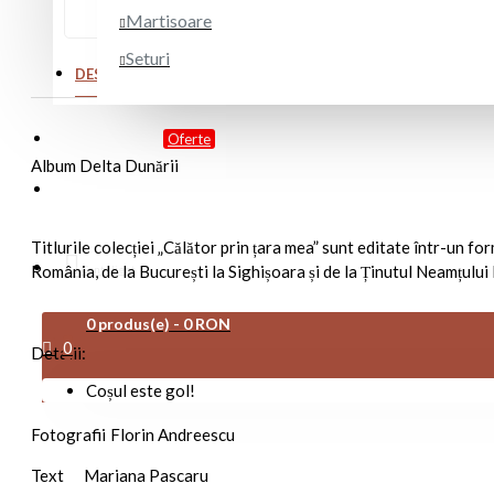
romanesti.
Martisoare
Seturi
DESCRIERE PRODUS
PARERI CLIENTI
PROMOTII
Oferte
Album Delta Dunării
DESPRE NOI
Titlurile colecției „Călător prin țara mea” sunt editate într-un fo
România, de la București la Sighișoara și de la Ținutul Neamțului
Cont client
0 produs(e) - 0 RON
0
Detalii:
Coșul este gol!
Fotografii
Florin Andreescu
Text
Mariana Pascaru