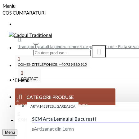
Meniu
COS CUMPARATURI
Transport gratuit la pentru comenzi de peste 250 ron - Plata se va 
COMENZI TELEFONICE: +40 729 880 915
CONTACT
Menu
CATEGORII PRODUSE
COMENZI TELEFONICE: +40 729 880 915
ARTA MESTESUGAREASCA
SCM Arta Lemnului Bucuresti
CONTACT
Artizanat din Lemn
Menu