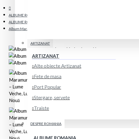
ALBUME ROMANIA
ALBUME ROMANIA
Album Maramureș – Lume Veche, Lume Nouă
ARTIZANAT
ARTIZANAT
Alte obiecte Artizanat
Fete de masa
Port Popular
Stergare, servete
Traiste
DESPRE ROMANIA
ALBUME ROMANIA