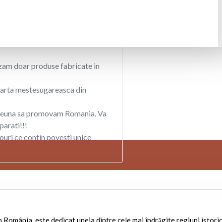
am doar produse fabricate in
rta mestesugareasca din
euna sa promovam Romania. Va
arati!!!
uri ce contin povesti unice
mânia, este dedicat uneia dintre cele mai îndrăgite regiuni istoric