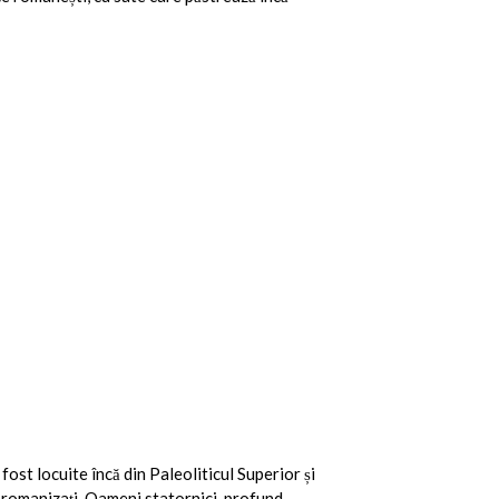
st locuite încă din Paleoliticul Superior și
 ei romanizați. Oameni statornici, profund