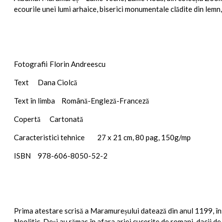
ecourile unei lumi arhaice, biserici monumentale clădite din lemn, tr
Fotografii
Florin Andreescu
Text
Dana Ciolcă
Text în limba
Română-Engleză-Franceză
Copertă
Cartonată
Caracteristici tehnice
27 x 21 cm, 80 pag, 150g/mp
ISBN
978-606-8050-52-2
Prima atestare scrisă a Maramureșului datează din anul 1199, îns
Neolitic. Deși au rămas în afara ariei cucerite de romani, dacii de 