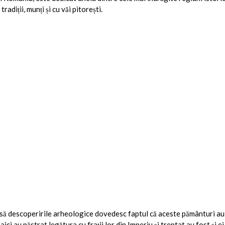
adiții, munți și cu văi pitorești.
ă descoperirile arheologice dovedesc faptul că aceste pământuri au fo
aici au păstrat legătura cu frații lor din Imperiu și treptat au fost și