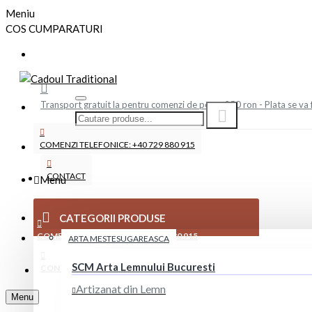
Meniu
COS CUMPARATURI
Transport gratuit la pentru comenzi de peste 250 ron - Plata se va 
COMENZI TELEFONICE: +40 729 880 915
CONTACT
Menu
CATEGORII PRODUSE
COMENZI TELEFONICE: +40 729 880 915
ARTA MESTESUGAREASCA
SCM Arta Lemnului Bucuresti
CONTACT
Artizanat din Lemn
Menu