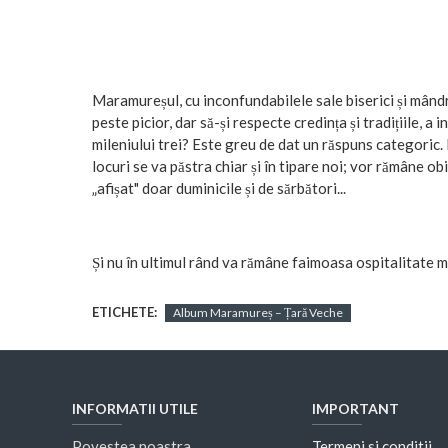
Maramureșul, cu inconfundabilele sale biserici și mândrel
peste picior, dar să-și respecte credința și tradițiile, a
mileniului trei? Este greu de dat un răspuns categoric.
locuri se va păstra chiar și în tipare noi; vor rămâne obi
„afișat" doar duminicile și de sărbători...
Și nu în ultimul rând va rămâne faimoasa ospitalitate 
ETICHETE:
Album Maramureș – Țară Veche
INFORMATII UTILE
IMPORTANT
Povestea noastra
Termeni si conditii