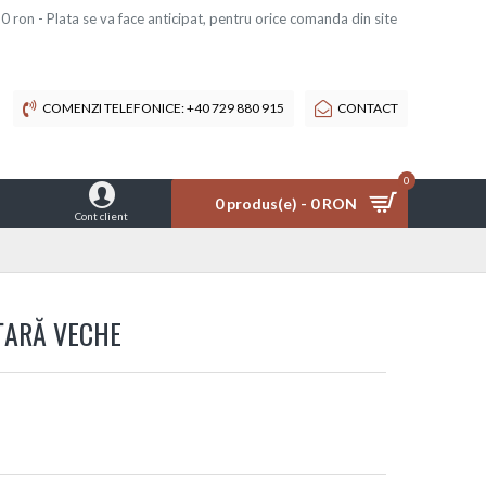
 ron - Plata se va face anticipat, pentru orice comanda din site
COMENZI TELEFONICE: +40 729 880 915
CONTACT
0
0 produs(e) - 0 RON
Cont client
ȚARĂ VECHE