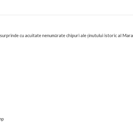
urprinde cu acuitate nenumărate chipuri ale ținutului istoric al Mar
mp