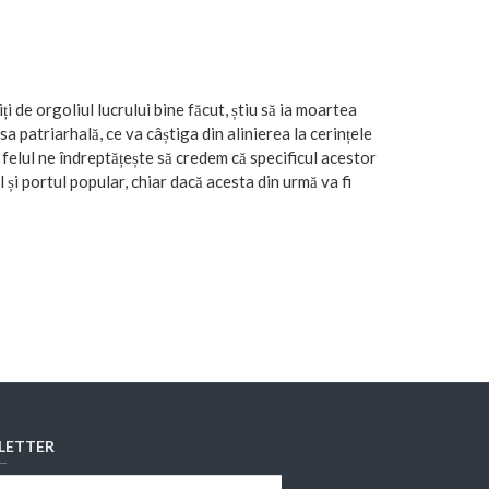
i de orgoliul lucrului bine făcut, știu să ia moartea
sa patriarhală, ce va câștiga din alinierea la cerințele
felul ne îndreptățește să credem că specificul acestor
l și portul popular, chiar dacă acesta din urmă va fi
LETTER