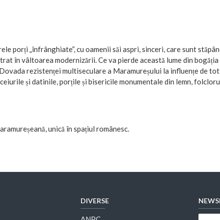
e porți „înfrânghiate”, cu oamenii săi aspri, sinceri, care sunt stăpâniț
 intrat în vâltoarea modernizării. Ce va pierde această lume din bogăția 
 Dovada rezistenței multiseculare a Maramureșului la influențe de tot 
ceiurile și datinile, porțile și bisericile monumentale din lemn, folcloru
maramureșeană, unică în spațiul românesc.
DIVERSE
NEWS
ANPC