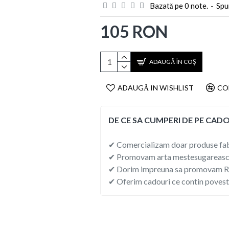
Bazată pe 0 note.
-
Spu
105 RON
ADAUGĂ ÎN COŞ
ADAUGĂ IN WISHLIST
CO
DE CE SA CUMPERI DE PE CA
✔ Comercializam doar produse fab
✔ Promovam arta mestesugareasc
✔ Dorim impreuna sa promovam Ro
✔ Oferim cadouri ce contin povesti