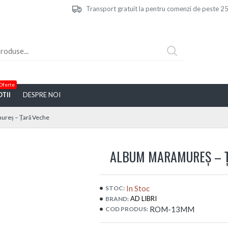
Transport gratuit la pentru comenzi de peste 250
Oferte
TII
DESPRE NOI
reș – Țară Veche
ALBUM MARAMUREȘ – 
In Stoc
STOC:
AD LIBRI
BRAND:
ROM-13MM
COD PRODUS: