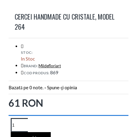
CERCEI HANDMADE CU CRISTALE, MODEL
264
STOC:
In Stoc
Miidefloriart
BRAND:
869
COD PRODUS:
Bazată pe 0 note.
-
Spune-ţi opinia
61 RON