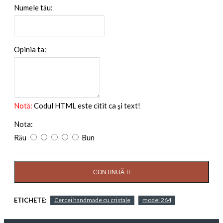
Numele tău:
Opinia ta:
Notă:
Codul HTML este citit ca şi text!
Nota:
Rău
Bun
CONTINUĂ
ETICHETE:
Cercei handmade cu cristale
model 264