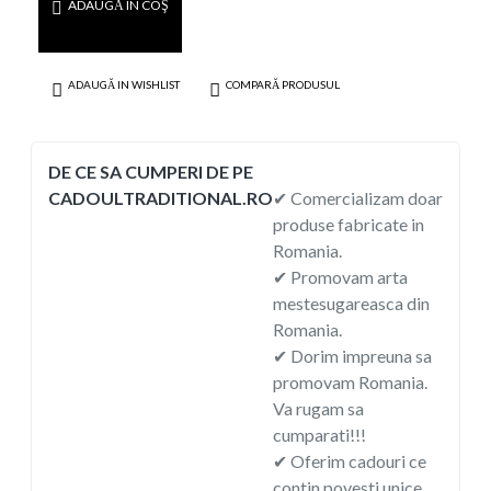
ADAUGĂ ÎN COŞ
ADAUGĂ IN WISHLIST
COMPARĂ PRODUSUL
DE CE SA CUMPERI DE PE
CADOULTRADITIONAL.RO
✔ Comercializam doar
produse fabricate in
Romania.
✔ Promovam arta
mestesugareasca din
Romania.
✔ Dorim impreuna sa
promovam Romania.
Va rugam sa
cumparati!!!
✔ Oferim cadouri ce
contin povesti unice