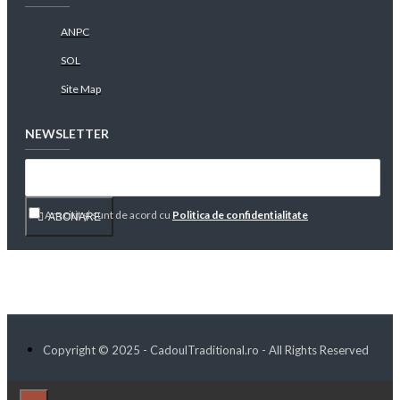
ANPC
SOL
Site Map
NEWSLETTER
Am citit şi sunt de acord cu
Politica de confidentialitate
ABONARE
Copyright © 2025 - CadoulTraditional.ro - All Rights Reserved