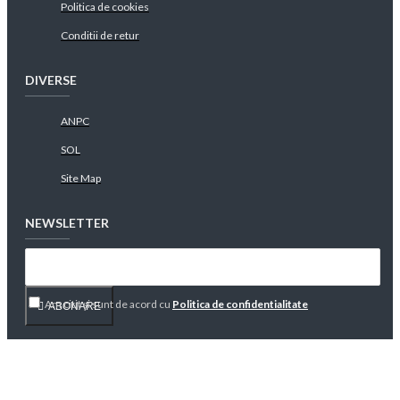
Politica de cookies
Conditii de retur
DIVERSE
ANPC
SOL
Site Map
NEWSLETTER
Am citit şi sunt de acord cu
Politica de confidentialitate
ABONARE