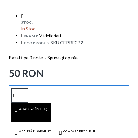
STOC:
In Stoc
Miidefloriart
BRAND:
SKU CEPRE272
COD PRODUS:
Bazată pe 0 note.
-
Spune-ţi opinia
50 RON
ADAUGĂ ÎN COŞ
ADAUGĂ IN WISHLIST
COMPARĂ PRODUSUL