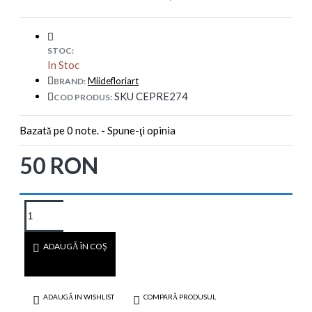
STOC:
In Stoc
Miidefloriart
BRAND:
SKU CEPRE274
COD PRODUS:
Bazată pe 0 note.
-
Spune-ţi opinia
50 RON
ADAUGĂ ÎN COŞ
ADAUGĂ IN WISHLIST
COMPARĂ PRODUSUL