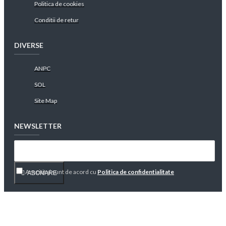
Politica de cookies
Conditii de retur
DIVERSE
ANPC
SOL
Site Map
NEWSLETTER
Am citit şi sunt de acord cu
Politica de confidentialitate
ABONARE