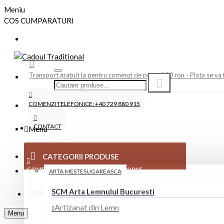
Meniu
COS CUMPARATURI
Transport gratuit la pentru comenzi de peste 250 ron - Plata se va 
COMENZI TELEFONICE: +40 729 880 915
CONTACT
Menu
CATEGORII PRODUSE
COMENZI TELEFONICE: +40 729 880 915
ARTA MESTESUGAREASCA
SCM Arta Lemnului Bucuresti
CONTACT
Artizanat din Lemn
Menu