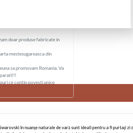
am doar produse fabricate in
rta mestesugareasca din
euna sa promovam Romania. Va
arati!!!
uri ce contin povesti unice
Swarovski în nuanţe naturale de vară sunt ideali pentru a fi purtaţi zi 