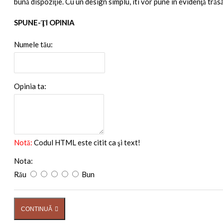
bună dispoziţie. Cu un design simplu, iti vor pune in evidenţă trăsă
SPUNE-ŢI OPINIA
Numele tău:
Opinia ta:
Notă:
Codul HTML este citit ca şi text!
Nota:
Rău
Bun
CONTINUĂ