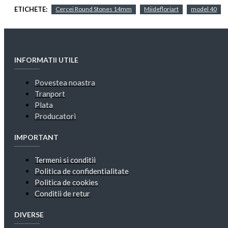
ETICHETE:
Cercei Round Stones 14mm
Miidefloriart
model 40
INFORMATII UTILE
Povestea noastra
Tranport
Plata
Producatori
IMPORTANT
Termeni si conditii
Politica de confidentialitate
Politica de cookies
Conditii de retur
DIVERSE