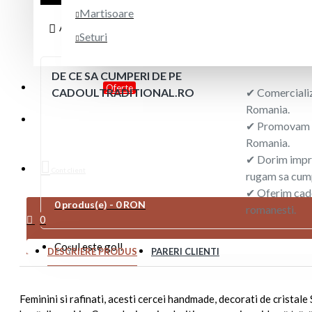
Martisoare
ADAUGĂ IN WISHLIST
COMPARĂ PRODUSUL
Seturi
DE CE SA CUMPERI DE PE
PROMOTII
Oferte
CADOULTRADITIONAL.RO
✔ Comercializ
Romania.
DESPRE NOI
✔ Promovam a
Romania.
✔ Dorim impr
Cont client
rugam sa cump
✔ Oferim cado
0 produs(e) - 0 RON
romanesti.
0
Coșul este gol!
DESCRIERE PRODUS
PARERI CLIENTI
Feminini si rafinati, acesti cercei handmade, decorati de cristale 