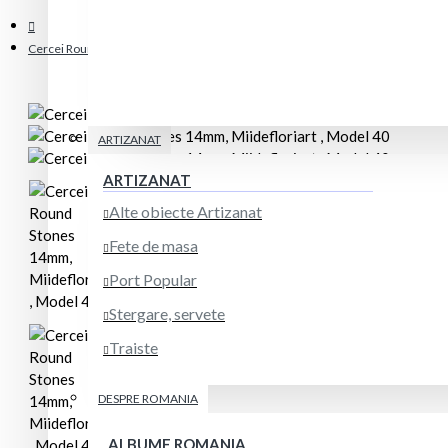
Cercei Round Stones 14mm, Miidefloriart , Model 40
ARTIZANAT
ARTIZANAT
Alte obiecte Artizanat
Fete de masa
Port Popular
Stergare, servete
Traiste
DESPRE ROMANIA
ALBUME ROMANIA