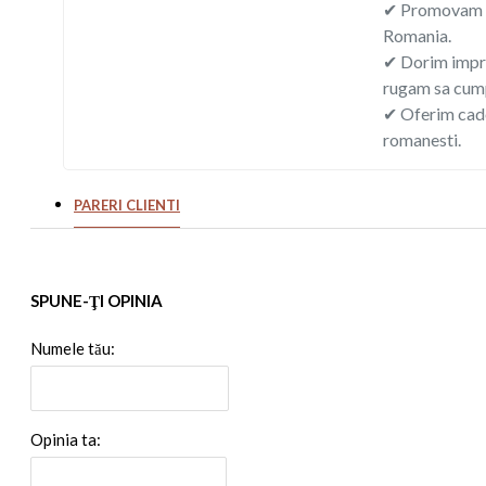
✔ Promovam a
Romania.
✔ Dorim impr
rugam sa cump
✔ Oferim cado
romanesti.
PARERI CLIENTI
SPUNE-ŢI OPINIA
Numele tău:
Opinia ta: