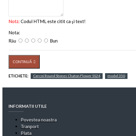
Notă:
Codul HTML este citit ca şi text!
Nota:
Rău
Bun
CONTINUĂ
ETICHETE:
Cercei Round Stones Chaton Flower SS24
model 350
INFORMATII UTILE
Povestea noastra
Tranport
Plata