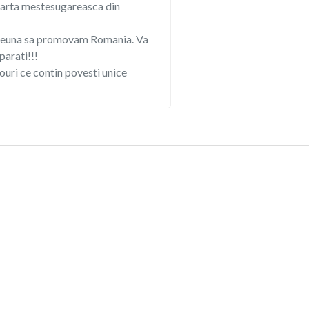
rta mestesugareasca din
euna sa promovam Romania. Va
arati!!!
uri ce contin povesti unice