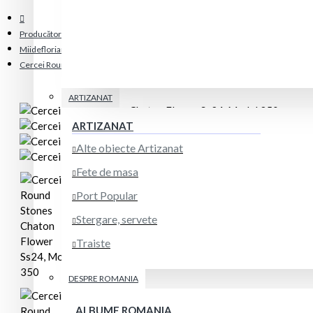
Producător
Miidefloriart
Cercei Round Stones Chaton Flower Ss24, Model 350
ARTIZANAT
ARTIZANAT
Alte obiecte Artizanat
Fete de masa
Port Popular
Stergare, servete
Traiste
DESPRE ROMANIA
ALBUME ROMANIA