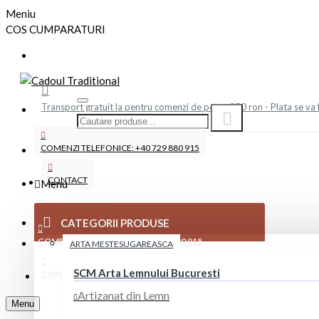
Meniu
COS CUMPARATURI
Transport gratuit la pentru comenzi de peste 250 ron - Plata se va 
COMENZI TELEFONICE: +40 729 880 915
CONTACT
Menu
CATEGORII PRODUSE
COMENZI TELEFONICE: +40 729 880 915
ARTA MESTESUGAREASCA
SCM Arta Lemnului Bucuresti
CONTACT
Artizanat din Lemn
Menu