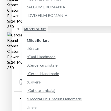
ALBUME ROMANIA
DVD FILM ROMANIA
MIIDEFLORIART
Miidefloriart
Bratari
Cani Handmade
Cercei cu cristale
Cercei Handmade
CERCEI ROUND STONES CHATON FLOW
Coliere
Cutiute ambalaj
Decoratiuni Craciun Handmade
STOC:
Inele
In Stoc