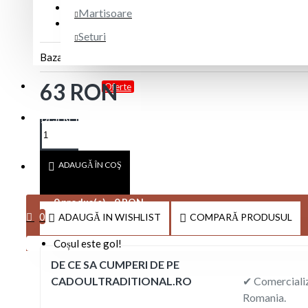
Miidefloriart
BRAND:
Martisoare
SKU CEPRE350
COD PRODUS:
Seturi
Bazată pe 0 note.
-
Spune-ţi opinia
63 RON
PROMOTII
Oferte
DESPRE NOI
ADAUGĂ ÎN COŞ
Cont client
0 produs(e) - 0 RON
0
ADAUGĂ IN WISHLIST
COMPARĂ PRODUSUL
Coșul este gol!
DE CE SA CUMPERI DE PE
CADOULTRADITIONAL.RO
✔ Comercializ
Romania.