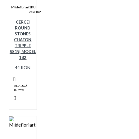
Miidefloriart
SKU
cexc182
CERCEI
ROUND
STONES
CHATON
TRIPPLE
SS19, MODEL
182
44 RON
ADAUGĂ
ÎN COŞ