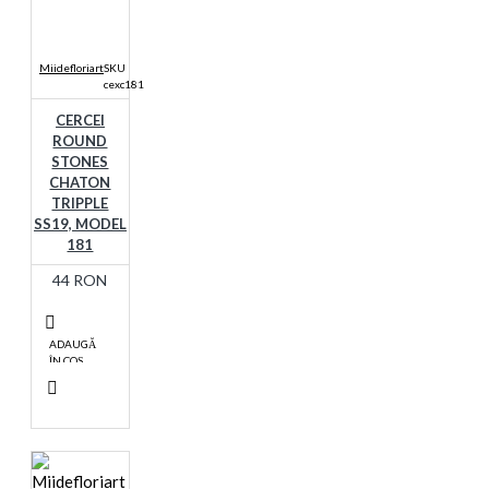
Miidefloriart
SKU
cexc181
CERCEI
ROUND
STONES
CHATON
TRIPPLE
SS19, MODEL
181
44 RON
ADAUGĂ
ÎN COŞ