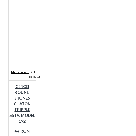
Miidefloriart
SKU
cexc192
CERCEI
ROUND
STONES
CHATON
TRIPPLE
SS19, MODEL
192
44 RON