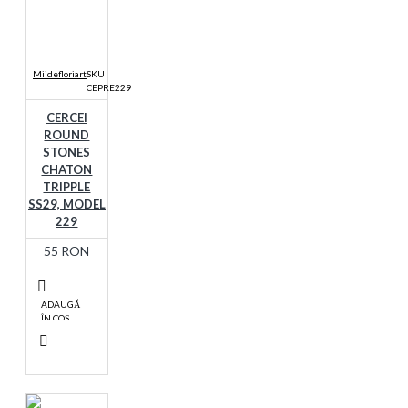
Miidefloriart
SKU
CEPRE229
CERCEI
ROUND
STONES
CHATON
TRIPPLE
SS29, MODEL
229
55 RON
ADAUGĂ
ÎN COŞ