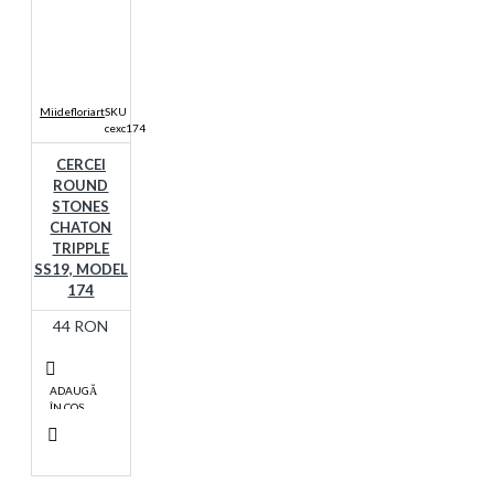
Miidefloriart
SKU
cexc174
CERCEI
ROUND
STONES
CHATON
TRIPPLE
SS19, MODEL
174
44 RON
ADAUGĂ
ÎN COŞ