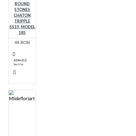
ROUND
STONES
CHATON
TRIPPLE
SS19, MODEL
185
44 RON
ADAUGĂ
ÎN COŞ