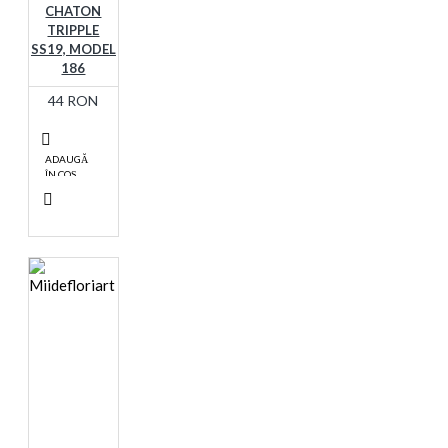
CHATON
TRIPPLE
SS19, MODEL
186
44 RON
ADAUGĂ
ÎN COŞ