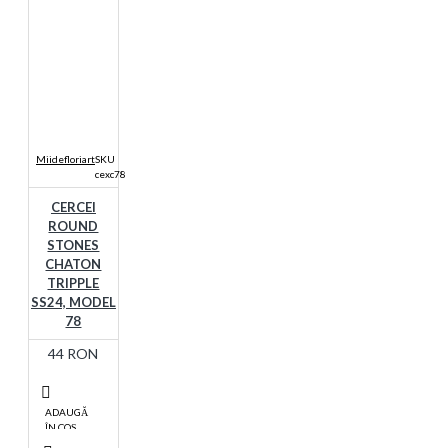
Miidefloriart
SKU
cexc78
CERCEI
ROUND
STONES
CHATON
TRIPPLE
SS24, MODEL
78
44 RON
ADAUGĂ
ÎN COŞ