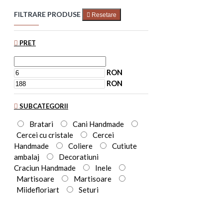
FILTRARE PRODUSE
Resetare
PRET
RON
RON
SUBCATEGORII
Bratari
Cani Handmade
Cercei cu cristale
Cercei
Handmade
Coliere
Cutiute
ambalaj
Decoratiuni
Craciun Handmade
Inele
Martisoare
Martisoare
Miidefloriart
Seturi