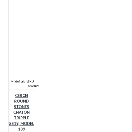
Miidefloriart
SKU
cexc189
CERCEI
ROUND
STONES
CHATON
TRIPPLE
SS19, MODEL
189