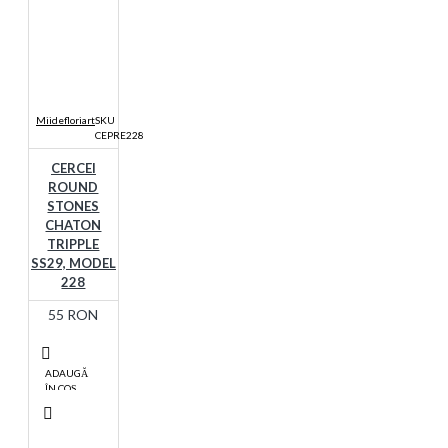
Miidefloriart
SKU
CEPRE228
CERCEI
ROUND
STONES
CHATON
TRIPPLE
SS29, MODEL
228
55 RON
ADAUGĂ
ÎN COŞ