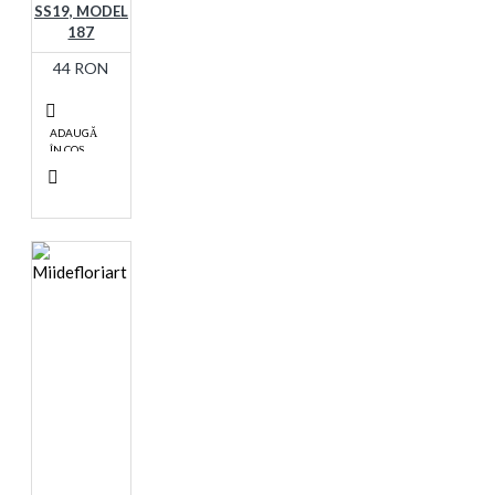
SS19, MODEL
187
44 RON
ADAUGĂ
ÎN COŞ