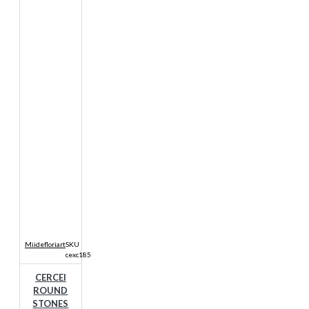
Miidefloriart
SKU
cexc185
CERCEI
ROUND
STONES