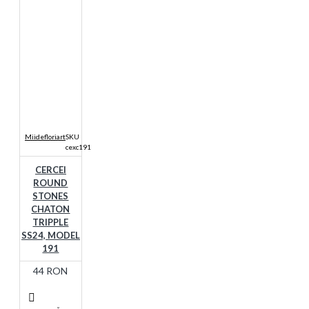
Miidefloriart
SKU
cexc191
CERCEI
ROUND
STONES
CHATON
TRIPPLE
SS24, MODEL
191
44 RON