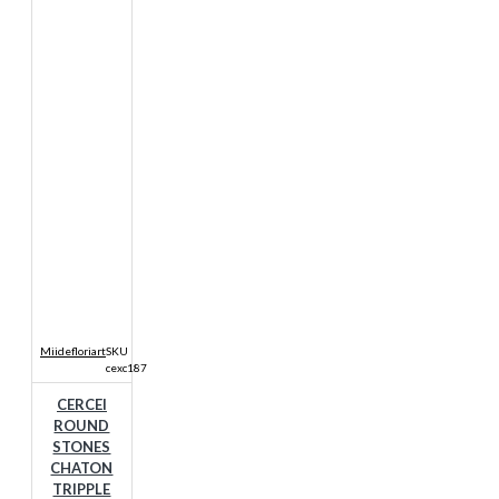
Miidefloriart
SKU
cexc187
CERCEI
ROUND
STONES
CHATON
TRIPPLE