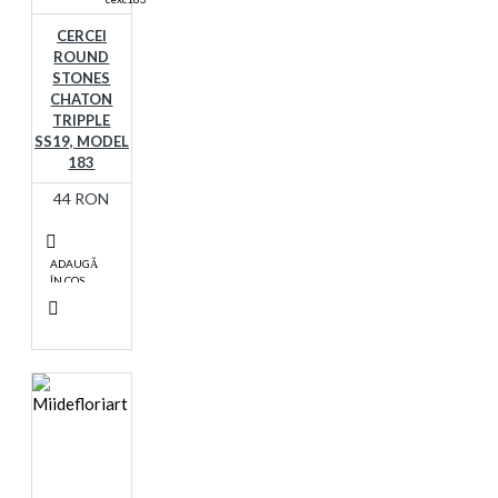
CERCEI
ROUND
STONES
CHATON
TRIPPLE
SS19, MODEL
183
44 RON
ADAUGĂ
ÎN COŞ