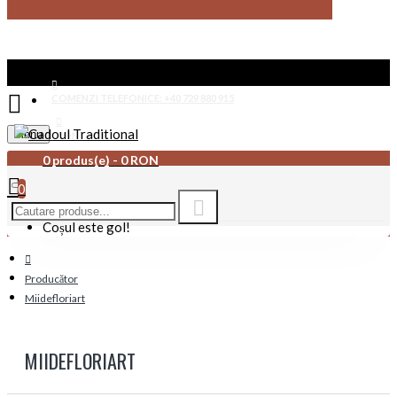
COMENZI TELEFONICE: +40 729 880 915
Menu
CONTACT
0 produs(e) - 0 RON
0
Coșul este gol!
Producător
Miidefloriart
MIIDEFLORIART