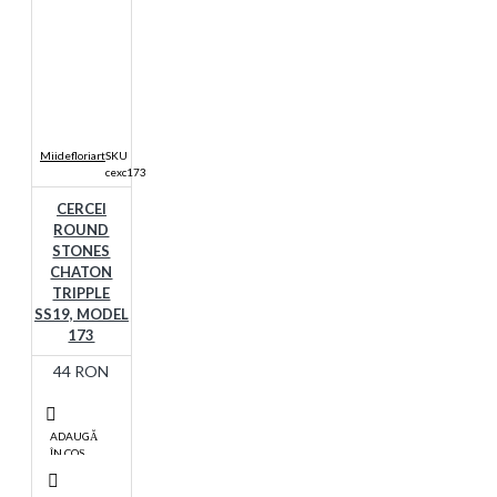
Miidefloriart
SKU
cexc173
CERCEI
ROUND
STONES
CHATON
TRIPPLE
SS19, MODEL
173
44 RON
ADAUGĂ
ÎN COŞ