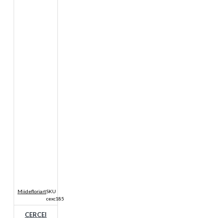
Miidefloriart
SKU
cexc185
CERCEI