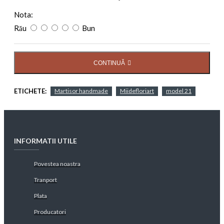
Nota:
Rău
Bun
CONTINUĂ
ETICHETE:
Martisor handmade
Miidefloriart
model 21
INFORMATII UTILE
Povestea noastra
Tranport
Plata
Producatori