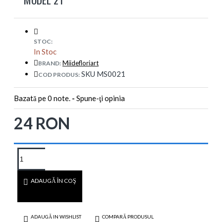
STOC:
In Stoc
Miidefloriart
BRAND:
SKU MS0021
COD PRODUS:
Bazată pe 0 note.
-
Spune-ţi opinia
24 RON
ADAUGĂ ÎN COŞ
ADAUGĂ IN WISHLIST
COMPARĂ PRODUSUL