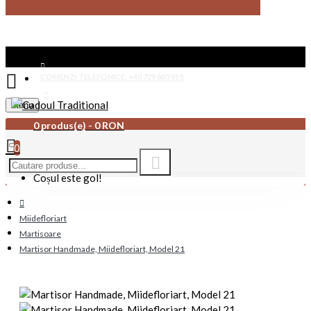
COMENZI TELEFONICE: +40 729 880 915
Menu
CONTACT
0 produs(e) - 0 RON
0
Coșul este gol!
Miidefloriart
Martisoare
Martisor Handmade, Miidefloriart, Model 21