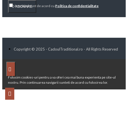
Am citit şi sunt de acord cu
Politica de confidentialitate
ABONARE
Copyright © 2025 - CadoulTraditional.ro - All Rights Reserved
Folosim cookies-uri pentru a va oferi cea mai buna experienta pe site-ul
nostru. Prin continuarea navigarii sunteti de acord cu folosirea lor.