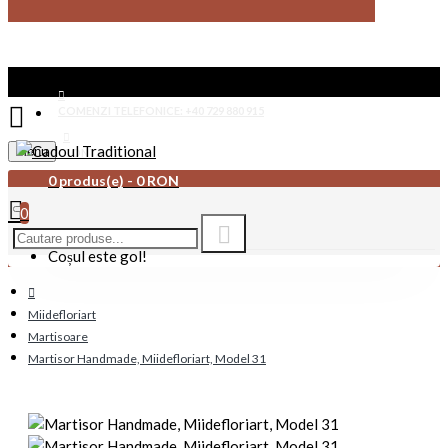
COMENZI TELEFONICE: +40 729 880 915
Menu
CONTACT
0 produs(e) - 0 RON
0
Coșul este gol!
Miidefloriart
Martisoare
Martisor Handmade, Miidefloriart, Model 31