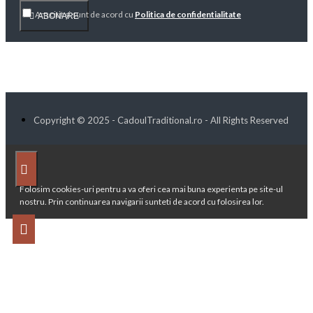
Am citit şi sunt de acord cu
Politica de confidentialitate
ABONARE
Copyright © 2025 - CadoulTraditional.ro - All Rights Reserved
Folosim cookies-uri pentru a va oferi cea mai buna experienta pe site-ul
nostru. Prin continuarea navigarii sunteti de acord cu folosirea lor.