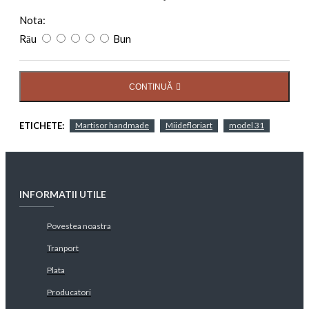
Nota:
Rău
Bun
CONTINUĂ
ETICHETE:
Martisor handmade
Miidefloriart
model 31
INFORMATII UTILE
Povestea noastra
Tranport
Plata
Producatori