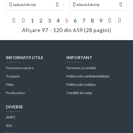
ADAUGĂ ÎN COŞ
ADAUGĂ ÎN COŞ
1
2
3
4
5
6
7
8
9
Afişare 97 - 120 din 659 (28 pagini)
INFORMATII UTILE
IMPORTANT
Povestea noastra
Termeni si conditii
Tranport
Politica de confidentialitate
Plata
Politica de cookies
Producatori
Conditii de retur
DIVERSE
ANPC
SOL