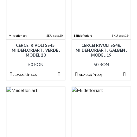
Miidefloriart
SKU cess20
Miidefloriart
SKU cess19
CERCEI RIVOLI SS45,
CERCEI RIVOLI SS48,
MIIDEFLORIART , VERDE ,
MIIDEFLORIART , GALBEN ,
MODEL 20
MODEL 19
50 RON
50 RON
ADAUGĂ ÎN COŞ
ADAUGĂ ÎN COŞ