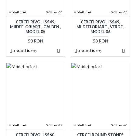
Miidefloriart
SKU cess05
Miidefloriart
SKU cess06
CERCEI RIVOLI SS49,
CERCEI RIVOLI SS49,
MIIDEFLORIART , GALBEN ,
MIIDEFLORIART , VERDE ,
MODEL 05
MODEL 06
50 RON
50 RON
ADAUGĂ ÎN COŞ
ADAUGĂ ÎN COŞ
Miidefloriart
SKU cess27
Miidefloriart
SKU cess40
CERCEI RIVOLI SS60,
CERCEI ROUND STONES