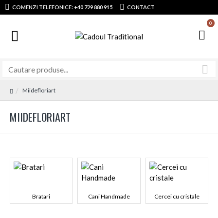
COMENZI TELEFONICE: +40 729 880 915
CONTACT
0
Miidefloriart
MIIDEFLORIART
Bratari
Cani Handmade
Cercei cu cristale