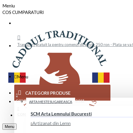
Meniu
COS CUMPARATURI
Transport gratuit la pentru comenzi de peste 250 ron - Plata se va 
Menu
CATEGORII PRODUSE
COMENZI TELEFONICE: +40 729 880 915
ARTA MESTESUGAREASCA
SCM Arta Lemnului Bucuresti
CONTACT
Artizanat din Lemn
Menu