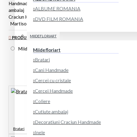
Handmade
Coliere
Cutiute
ALBUME ROMANIA
ambalaj
Decoratiuni
Craciun Handmade
Inele
DVD FILM ROMANIA
Martisoare
Seturi
MIIDEFLORIART
PRODUCATOR
Miidefloriart
Miidefloriart
Bratari
Cani Handmade
Cercei cu cristale
Cercei Handmade
Coliere
Cutiute ambalaj
Decoratiuni Craciun Handmade
Bratari
Inele