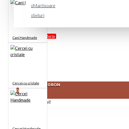
Martisoare
Seturi
PROMOTII
Oferte
Cani Handmade
DESPRE NOI
Cont client
Cercei cu cristale
0 produs(e) - 0 RON
0
Coșul este gol!
Cercei Handmade